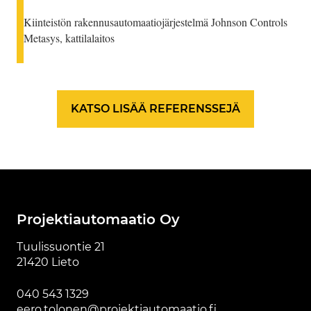
Kiinteistön rakennusautomaatiojärjestelmä Johnson Controls
Metasys, kattilalaitos
KATSO LISÄÄ REFERENSSEJÄ
Projektiautomaatio Oy
Tuulissuontie 21
21420 Lieto
040 543 1329
eero.tolonen@projektiautomaatio.fi